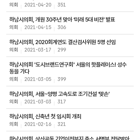
동
의회
2021-04-20
351
의
하남시의회, 개원 30주년 맞아 ‘미래 5대 비전’ 발표
안
정
의회
2021-04-15
306
보
하남시의회, 2020회계연도 결산검사위원 5명 선임
회
의회
2021-03-17
299
의
록
하남시의회 '도시브랜드연구회' 서울의 핫플레이스! 성수
동을 가다
인
터
의회
2021-03-05
399
넷
방
하남시의회, 서울~양평 고속도로 조기건설 ‘맞손’
송
의회
2021-03-03
317
열
하남시의회, 신축년 첫 임시회 개최
린
광
의회
2021-02-16
321
장
하남시의회, 상산곡동 기업이전부지 축소 서명부 전달받아