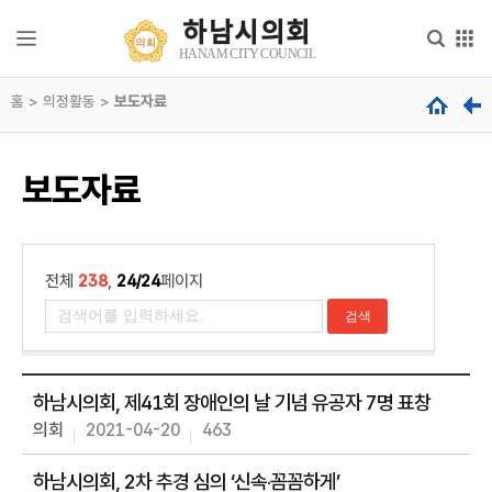
본문으로 바로가기
메인메뉴 바로가기
하남시의회
하
HANAM CITY COUNCIL
남
시
홈 > 의정활동 >
의
보도자료
의
회
회
안
내
hanam
보도자료
city
council
의
회
기
능
전체
238
,
24/24
페이지
의
원
소
개
하남시의회, 제41회 장애인의 날 기념 유공자 7명 표창
의회
2021-04-20
463
의
정
활
하남시의회, 2차 추경 심의 ‘신속‧꼼꼼하게’