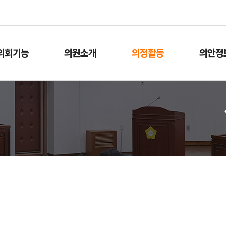
본문으로 바로가기
메인메뉴 바로가기
의회기능
의원소개
의정활동
의안정