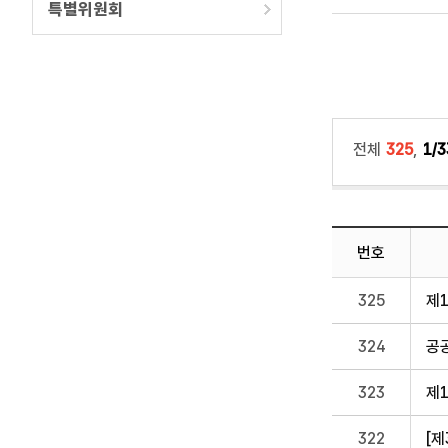
특별위원회
전체
325
,
1/3
번호
325
제
324
공
323
제
322
[제