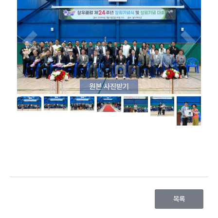
동
의
안
정
보
회
의
원본 사진받기
록
인
터
넷
방
송
열
린
광
장
목록