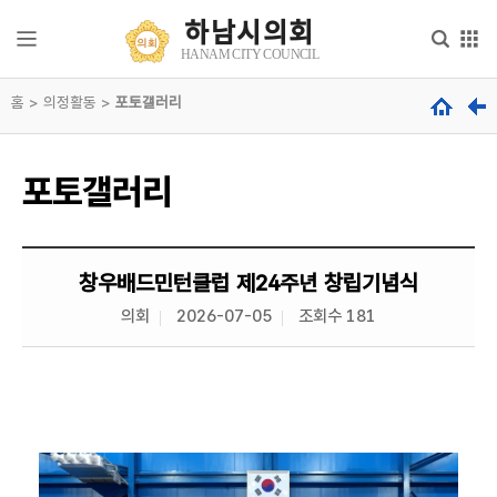
본문으로 바로가기
메인메뉴 바로가기
하남시의회
하
HANAM CITY COUNCIL
남
시
홈 > 의정활동 >
의
포토갤러리
의
회
회
안
내
hanam
포토갤러리
city
council
의
회
기
능
창우배드민턴클럽 제24주년 창립기념식
의회
2026-07-05
조회수 181
의
원
소
개
의
정
활