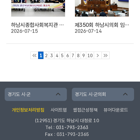
하남시종합사회복지관 경로식당 개소식
제350회 하남시의회 임시회 제1차 본회의
2026-07-15
2026-07-14
1
2
3
4
5
6
7
8
9
10
경기도 시·군
경기도 시·군의회
개인정보처리방침
사이트맵
웹접근성정책
뷰어다운로드
(12951) 경기도 하남시 대청로 10
Tel :
031-793-2363
Fax : 031-793-2365