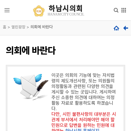
본문으로 바로가기
메인메뉴 바로가기
하남시의회
하
HANAM CITY COUNCIL
남
시
홈 > 열린광장 >
의
의회에 바란다
의
회
회
안
내
hanam
의회에 바란다
city
council
의
회
기
능
이곳은 의회의 기능에 맞는 자치법
령의 제도개선사항, 또는 의원들의
의
의정활동과 관련된 다양한 의견을
원
게시할 수 있는 곳입니다. 게시하여
소
주신 소중한 의견에 대하여는 의정
개
활동 자료로 활용하도록 하겠습니
다.
다만, 시민 불편사항의 대부분은 시
의
관계 부서에서 처리해야만 해야 할
정
민원으로 답변을 원하는 민원에 대
활
하여는
하남시청 홈페이지