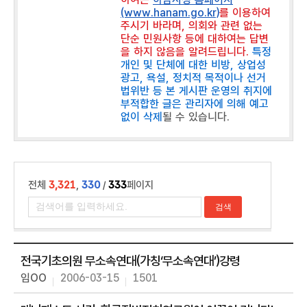
동
(www.hanam.go.kr)
를 이용하여
주시기 바라며, 의회와 관련 없는
의
단순 민원사항 등에 대하여는 답변
안
을 하지 않음을 알려드립니다.
특정
정
개인 및 단체에 대한 비방, 상업성
보
광고, 욕설, 정치적 목적이나 선거
법위반 등 본 게시판 운영의 취지에
회
부적합한 글은 관리자에 의해 예고
의
없이 삭제
될 수 있습니다.
록
인
터
넷
전체
3,321
,
330
/
333
페이지
방
송
열
린
전국기초의원 무소속연대(가칭‘무소속연대’)강령
광
임OO
2006-03-15
1501
장