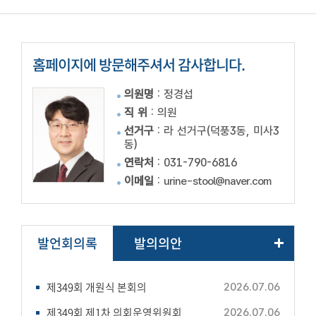
스
의
정
홈페이지에 방문해주셔서 감사합니다.
활
동
영
의원명
: 정경섭
상
직 위
: 의원
선거구
: 라 선거구(덕풍3동, 미사3
포
동)
토
갤
연락처
:
031-790-6816
러
이메일
:
urine-stool@naver.com
리
발언회의록
발의의안
제349회 개원식 본회의
2026.07.06
제349회 제1차 의회운영위원회
2026.07.06