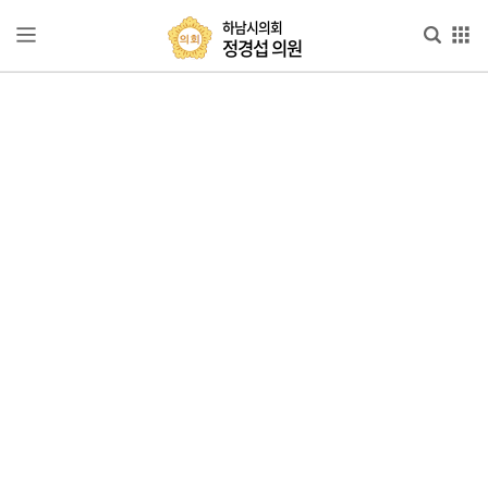
본문으로 바로가기
메인메뉴 바로가기
하
하남시의회
정경섭 의원
남
시
의
의
원
회
정
소
경
개
섭
의
원
의
정
활
동
발
의
의
안
카
드
뉴