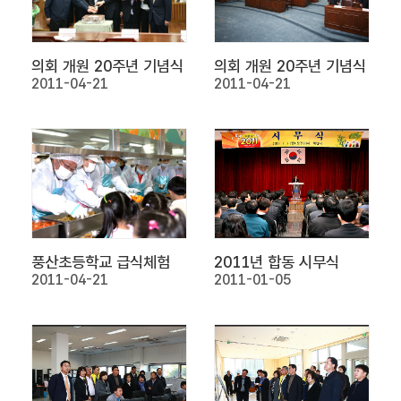
동
의
안
의회 개원 20주년 기념식
의회 개원 20주년 기념식
정
2011-04-21
2011-04-21
보
회
의
록
인
터
넷
방
풍산초등학교 급식체험
2011년 합동 시무식
송
2011-04-21
2011-01-05
열
린
광
장