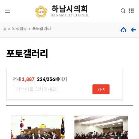
본문으로 바로가기
메인메뉴 바로가기
하남시의회
하
HANAM CITY COUNCIL
남
시
홈 > 의정활동 >
의
포토갤러리
의
회
회
안
내
hanam
포토갤러리
city
council
의
회
기
능
전체
1,887
,
224/236
페이지
의
원
소
개
의
정
활