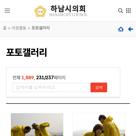
본문으로 바로가기
메인메뉴 바로가기
하남시의회
하
HANAM CITY COUNCIL
남
시
홈 > 의정활동 >
의
포토갤러리
의
회
회
안
내
hanam
포토갤러리
city
council
의
회
기
능
전체
1,889
,
231/237
페이지
의
원
소
개
의
정
활