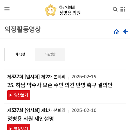
본문으로 바로가기
메인메뉴 바로가기
하
하남시의회
정병용 의원
남
시
의
의정활동영상
의
원
회
정
소
병
개
용
의
원
회의영상
의원영상
의
정
활
동
제
337
회 [임시회] 제
2
차 본회의
2025-02-19
25. 하남 약수사 보존 주민 의견 반영 촉구 결의안
발
의
영상보기
의
안
제
337
회 [임시회] 제
1
차 본회의
2025-02-10
카
정병용 의원 제안설명
드
뉴
영상보기