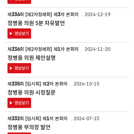
스
제
336
회 [제2차정례회] 제
3
차 본회의
2024-12-19
의
정
정병용 의원 5분 자유발언
활
동
영상보기
영
상
제
336
회 [제2차정례회] 제
1
차 본회의
2024-11-20
정병용 의원 제안설명
포
토
갤
영상보기
러
리
제
335
회 [임시회] 제
2
차 본회의
2024-10-15
정병용 의원 시정질문
영상보기
제
332
회 [임시회] 제
1
차 본회의
2024-07-23
정병용 부의장 발언