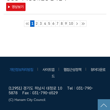
영상보기
1
2
3
4
5
6
7
8
9
10
개인정보처리방침
사이트맵
웹접근성정책
뷰어다운로
드
(12951) 경기도 하남시 대청로 10
Tel :
031-790-
5878
Fax : 031-790-6529
(C) Hanam City Council.