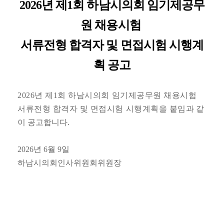
동
2026
년 제1회 하남시의회 임기제공무
원
채용
시험
의
안
서류전형 합격자 및 면접시험 시행계
정
보
획 공고
회
의
록
2026년 제1회 하남시의회
임기제
공무원 채용시험
서류전형 합격자 및 면접시험 시행계획을 붙임
과 같
인
이 공고합니다
.
터
넷
방
2026
년
6
월
9
일
송
하남시의회인사위원회위원장
열
린
광
장