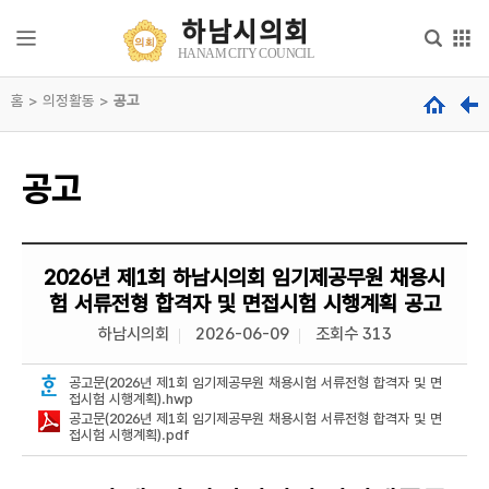
본문으로 바로가기
메인메뉴 바로가기
하남시의회
하
HANAM CITY COUNCIL
남
시
홈 > 의정활동 >
의
공고
의
회
회
안
내
hanam
공고
city
council
의
회
기
능
2026년 제1회 하남시의회 임기제공무원 채용시
험 서류전형 합격자 및 면접시험 시행계획 공고
의
하남시의회
2026-06-09
조회수 313
원
소
개
공고문(2026년 제1회 임기제공무원 채용시험 서류전형 합격자 및 면
접시험 시행계획).hwp
공고문(2026년 제1회 임기제공무원 채용시험 서류전형 합격자 및 면
의
접시험 시행계획).pdf
정
활