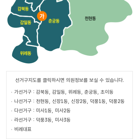
동
의
안
정
보
회
의
록
인
터
선거구지도를 클릭하시면 의원정보를 보실 수 있습니다.
넷
방
가선거구 : 감북동, 감일동, 위례동, 춘궁동, 초이동
송
나선거구 : 천현동, 신장1동, 신장2동, 덕풍1동, 덕풍2동
열
다선거구 : 미사1동, 미사2동
린
라선거구 : 덕풍3동, 미사3동
광
장
비례대표