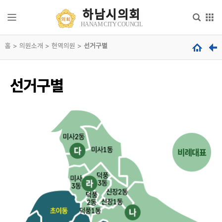
본문으로 바로가기
메인메뉴 바로가기
하남시의회
하
HANAM CITY COUNCIL
남
시
홈 > 의원소개 > 현역의원 >
의
선거구별
의
회
회
안
내
hanam
선거구별
city
council
의
회
기
능
의
원
소
개
의
정
활