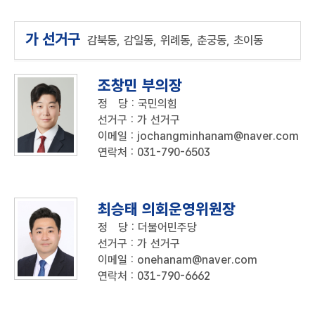
가 선거구
감북동, 감일동, 위례동, 춘궁동, 초이동
조창민 부의장
정
당
: 국민의힘
선거구
: 가 선거구
이메일
: jochangminhanam@naver.com
연락처
:
031-790-6503
최승태 의회운영위원장
정
당
: 더불어민주당
선거구
: 가 선거구
이메일
: onehanam@naver.com
연락처
:
031-790-6662