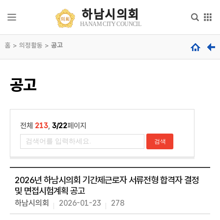
본문으로 바로가기
메인메뉴 바로가기
하남시의회
하
HANAM CITY COUNCIL
남
시
홈 > 의정활동 >
의
공고
의
회
회
안
내
hanam
공고
city
council
의
회
기
능
전체
213
,
3/22
페이지
의
원
소
개
2026년 하남시의회 기간제근로자 서류전형 합격자 결정
및 면접시험계획 공고
의
하남시의회
2026-01-23
278
정
활