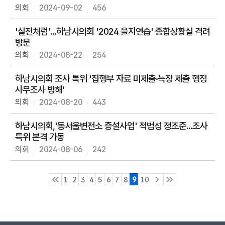
의회
2024-09-02
456
'실전처럼'...하남시의회 '2024 을지연습' 종합상황실 격려
방문
의회
2024-08-22
254
하남시의회 조사 특위 '집행부 자료 미제출·늑장 제출 행정
사무조사 방해'
의회
2024-08-20
443
하남시의회,'동서울변전소 증설사업' 적법성 정조준...조사
특위 본격 가동
의회
2024-08-06
242
1
2
3
4
5
6
7
8
9
10