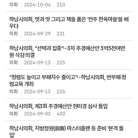
동
의회
2024-10-04
210
의
하남시의회, 멋과 맛 그리고 책을 품은 ‘전주 한옥마을’을 배
안
우다
정
보
의회
2024-09-29
221
회
하남시의회, “선택과 집중”…3차 추경예산안 3억5천여만
의
원 삭감‧의결
록
의회
2024-09-13
225
인
“청렴도 높이고 부패지수 줄이고”…하남시의회, 반부패‧청
터
넷
렴교육 개최
방
의회
2024-09-13
226
송
하남시의회, 제3회 추경예산안 현미경 심사 돌입
열
의회
2024-09-03
430
린
광
장
하남시의회, 지방정원(庭園) 마스터플랜 등 준비 ’본격 돌
입’