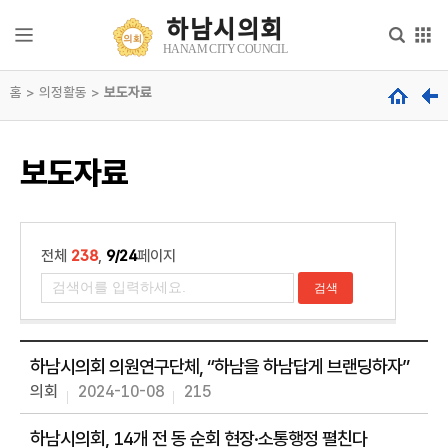
본문으로 바로가기
메인메뉴 바로가기
하남시의회
하
HANAM CITY COUNCIL
남
시
홈 > 의정활동 >
의
보도자료
의
회
회
안
내
hanam
보도자료
city
council
의
회
기
능
전체
238
,
9/24
페이지
의
원
소
개
하남시의회 의원연구단체, “하남을 하남답게 브랜딩하자”
의회
2024-10-08
215
의
정
활
하남시의회, 14개 전 동 순회 현장·소통행정 펼친다