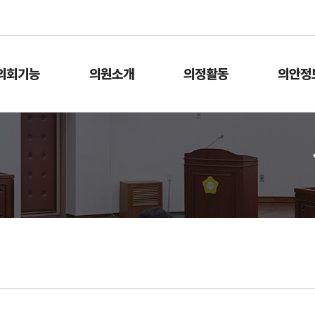
본문으로 바로가기
메인메뉴 바로가기
의회기능
의원소개
의정활동
의안정