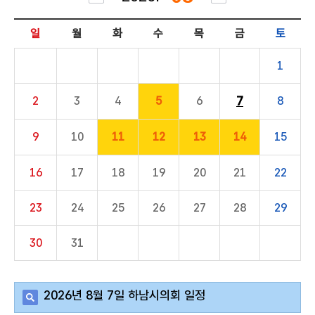
동
일
월
화
수
목
금
토
의
안
정
1
보
7
2
3
4
5
6
8
회
의
록
9
10
11
12
13
14
15
인
16
17
18
19
20
21
22
터
넷
방
23
24
25
26
27
28
29
송
30
31
열
린
광
장
2026년 8월 7일 하남시의회 일정