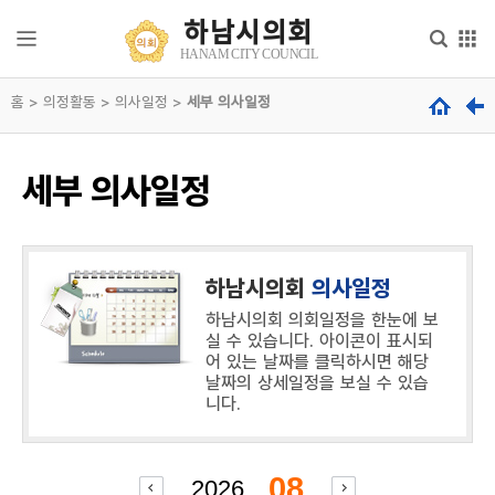
본문으로 바로가기
메인메뉴 바로가기
하남시의회
하
HANAM CITY COUNCIL
남
시
홈 > 의정활동 > 의사일정 >
의
세부 의사일정
의
회
회
안
내
hanam
세부 의사일정
city
council
의
회
기
능
하남시의회
의사일정
하남시의회 의회일정을 한눈에 보
의
실 수 있습니다. 아이콘이 표시되
원
어 있는 날짜를 클릭하시면 해당
소
날짜의 상세일정을 보실 수 있습
개
니다.
의
정
활
08
2026
.