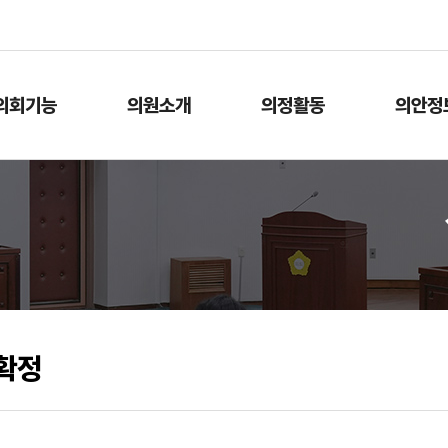
본문으로 바로가기
메인메뉴 바로가기
의회기능
의원소개
의정활동
의안정
확정