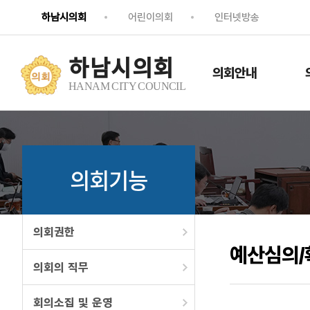
하남시의회
어린이의회
인터넷방송
하남시의회
의회안내
HANAM CITY COUNCIL
의회기능
의회권한
예산심의/
의회의 직무
회의소집 및 운영