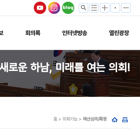
보
회의록
인터넷방송
열린광장
새로운 하남, 미래를 여는 의회!
홈 > 의회기능 >
예산심의/확정